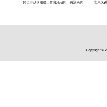
興仁市政務服務工作會議召開，共謀展覽
北京久榮
展示服務新篇章
專
Copyright © 