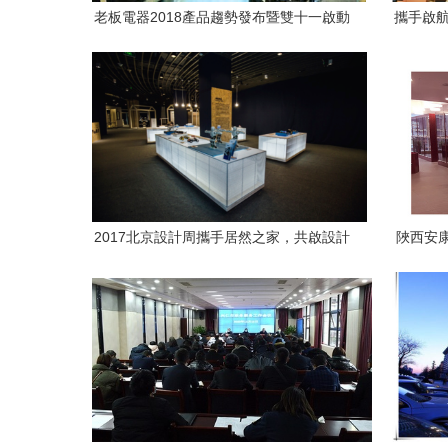
老板電器2018產品趨勢發布暨雙十一啟動
攜手啟航
會 以極致產品與創新服務，引領智慧廚房
舉辦2
新紀元
2017北京設計周攜手居然之家，共啟設計
陜西安
新紀元——首屆設計博覽會展覽展示服務
全解析