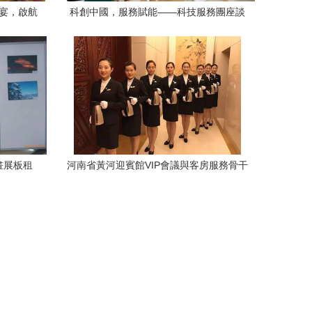
盛宴，啟航
科創中國，服務賦能——科技服務團座談
交流會成功召開
畫展板租
河南省黃河迎賓館VIP會議與客房服務骨干
租賃指南
培訓班暨展覽展示服務專項研修正式開班