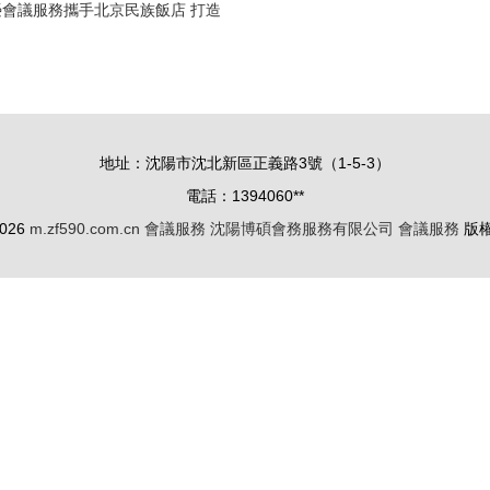
會議服務攜手北京民族飯店 打造
業、高效、尊貴的會議體驗
地址：沈陽市沈北新區正義路3號（1-5-3）
電話：1394060**
2026
m.zf590.com.cn
會議服務
沈陽博碩會務服務有限公司
會議服務
版