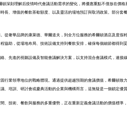
。希爾頓深刻理解后疫情時代會議活動需求的變化，將優惠重點不僅放在價
用時長、增值的餐飲茶歇額度、以及靈活的場地預訂與取消政策。部分套
陣。從奢華品牌的康萊德、華爾道夫，到全方位服務的希爾頓酒店及度假
全程協助，從場地布局、技術設備支持到餐飲安排，確保每個細節都得到
網絡、先進的視聽設備及智能會議解決方案，以支持混合會議模式，連接
鞏固行業領導地位的戰略體現。通過提供超越預期的會議價值，希爾頓致
會議、培訓、研討會或慶典活動的企業與機構而言，這無疑是一個鎖定優
空間、技術、餐飲與服務的多重優勢，正在重新定義會議活動的價值標準